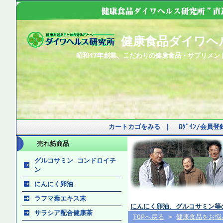
健康食品ダイワヘ
昭和47年創業、こだわりの健康食品・サプリメン
カートカゴをみる
｜
ﾛｸﾞｲﾝ/会員
売れ筋商品
グルコサミン コンドロイチ
ン
にんにく卵油
ラフマ葉エキス末
にんにく卵油、グルコサミン等
サラシア配合健康茶
TOPへ戻る
>
健康食品をお悩