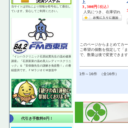
ト
3,300円
(税込)
当サイトはSSLにより情報を暗号化して通信し
ています。安心してご利用ください。
人気につき、在庫切れ
このページからまとめてカー
ご希望の個数を指定して「ま
で、数量は後で変更できます
『イシハラクリニック石原結實先生の温め健康
講座』『石原新菜の温め美人レディースクリニ
ック』＆『安保徹先生の謎解き免疫塾！』の番
組提供です。ＦＭラジオＣＭ放送中
1件～16件 （全16件）
代引き手数料0円！