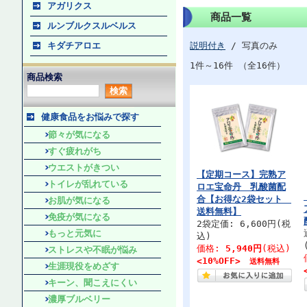
アガリクス
商品一覧
ルンブルクスルベルス
キダチアロエ
説明付き
/ 写真のみ
1件～16件 （全16件）
商品検索
健康食品をお悩みで探す
節々が気になる
すぐ疲れがち
ウエストがきつい
【定期コース】完熟ア
トイレが乱れている
ロエ宝命丹 乳酸菌配
合【お得な2袋セット
お肌が気になる
送料無料】
免疫が気になる
2袋定価: 6,600円(税
もっと元気に
込)
価格:
5,940円
(税込)
ストレスや不眠が悩み
<10%OFF>
送料無料
生涯現役をめざす
キーン、聞こえにくい
濃厚ブルベリー