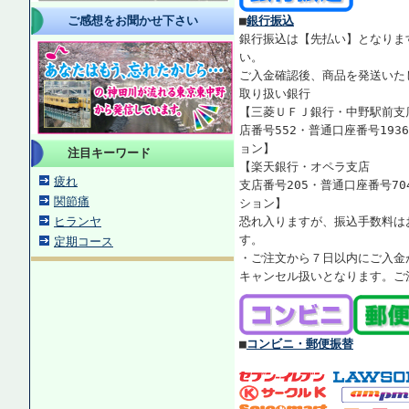
ご感想をお聞かせ下さい
■
銀行振込
銀行振込は【先払い】となりま
い。
ご入金確認後、商品を発送いた
取り扱い銀行
【三菱ＵＦＪ銀行・中野駅前支
店番号552・普通口座番号193
ョン】
注目キーワード
【楽天銀行・オペラ支店
疲れ
支店番号205・普通口座番号70
関節痛
ション】
ヒランヤ
恐れ入りますが、振込手数料は
す。
定期コース
・ご注文から７日以内にご入金
キャンセル扱いとなります。ご
■
コンビニ・郵便振替