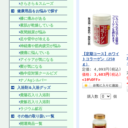
さらさら＆スムーズ
健康用品をお悩みで探す
膝に痛みがある
素肌が乾燥している
夜間頻尿が悩み
足や背中が冷える
神経痛や筋肉疲労が悩み
腰痛に悩んでいる
【定期コース】ホワイ
トコラーゲン（250
アイケアが気になる
ｇ）
髪が気になる
定価: 4,093円(税込)
熱中症対策クールビズ
価格:
3,683円
(税込)
<10%OFF>
ナノAgシルバー
入浴剤＆入浴グッズ
貴陽石入り入浴剤
購入数
個
麦飯石入り入浴剤
ラジウム鉱石
その他の取り扱い一覧
開運商品一覧