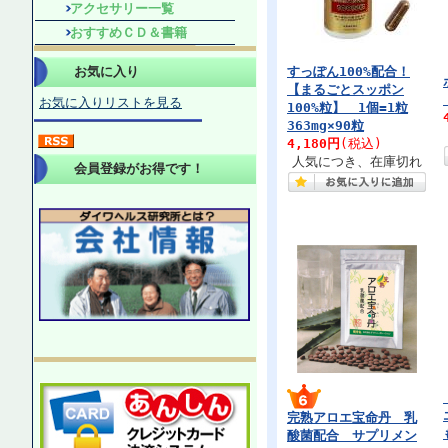
アクセサリー一覧
おすすめＣＤ＆書籍
お気に入り
すっぽん100%配合！
【まるごとスッポン
お気に入りリストを見る
100%粒】 1個=1粒
363mg×90粒
4,180円
(税込)
人気につき、在庫切れ
会員登録がお得です！
完熟アロエ宝命丹 乳
酸菌配合 サプリメン