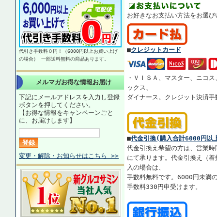
お好きなお支払い方法をお選び
■
クレジットカード
代引き手数料０円！（6000円以上お買い上げ
の場合） 一部送料無料の商品あります。
・ＶＩＳＡ、マスター、ニコス
メルマガお得な情報お届け
ックス、
下記にメールアドレスを入力し登録
ダイナース。クレジット決済手
ボタンを押してください。
【お得な情報をキャンペーンごと
に、お届けします】
■
代金引換(購入合計6000円以
代金引換え希望の方は、営業時
変更・解除・お知らせはこちら >>
にて承ります。代金引換え（着払
入の場合は、
手数料無料です。6000円未満
手数料330円申受けます。