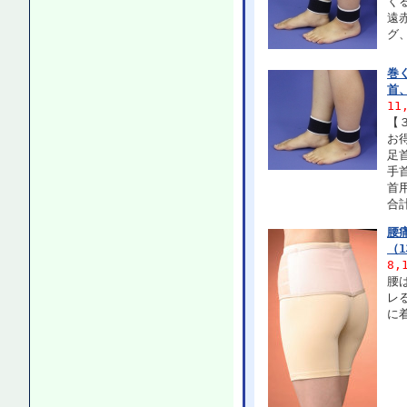
く
遠
グ
巻
首
11
【
お
足
手
首
合計
腰
（
8,
腰
レ
に