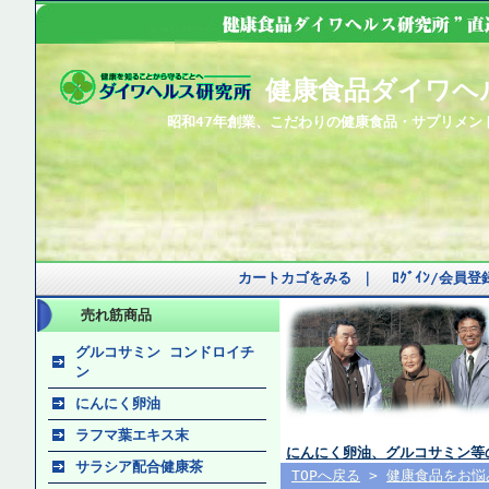
健康食品ダイワヘ
昭和47年創業、こだわりの健康食品・サプリメン
カートカゴをみる
｜
ﾛｸﾞｲﾝ/会員
売れ筋商品
グルコサミン コンドロイチ
ン
にんにく卵油
ラフマ葉エキス末
にんにく卵油、グルコサミン等
サラシア配合健康茶
TOPへ戻る
>
健康食品をお悩