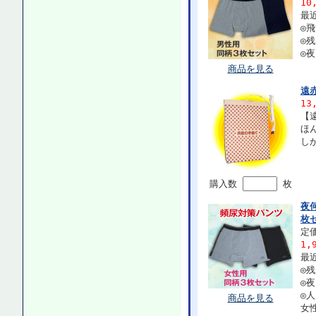
10
最
◎
◎
◎
商品を見る
遠
13
【
ほ
し
購入数
枚
夜
枚
定価
1,
最
◎
◎
◎
商品を見る
女