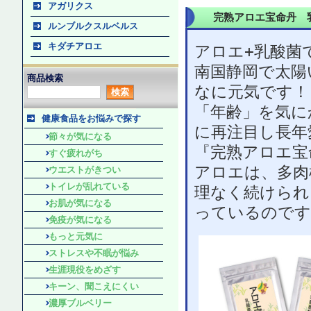
アガリクス
完熟アロエ宝命丹 
ルンブルクスルベルス
キダチアロエ
アロエ+乳酸菌
南国静岡で太陽
商品検索
なに元気です！
「年齢」を気に
健康食品をお悩みで探す
に再注目し長年
節々が気になる
『完熟アロエ宝
すぐ疲れがち
アロエは、多肉
ウエストがきつい
トイレが乱れている
理なく続けられ
お肌が気になる
っているのです
免疫が気になる
もっと元気に
ストレスや不眠が悩み
生涯現役をめざす
キーン、聞こえにくい
濃厚ブルベリー