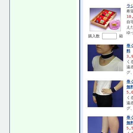
ラ
希望
10
自
え
ゆ
購入数
箱
巻
料
3,
く
遠
グ
巻
無
5,
く
遠
グ
巻
無
5,