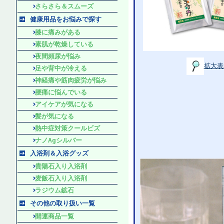
さらさら＆スムーズ
健康用品をお悩みで探す
膝に痛みがある
素肌が乾燥している
夜間頻尿が悩み
拡大表
足や背中が冷える
神経痛や筋肉疲労が悩み
腰痛に悩んでいる
アイケアが気になる
髪が気になる
熱中症対策クールビズ
ナノAgシルバー
入浴剤＆入浴グッズ
貴陽石入り入浴剤
麦飯石入り入浴剤
ラジウム鉱石
その他の取り扱い一覧
開運商品一覧