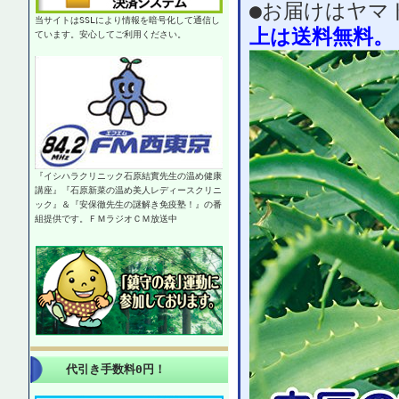
●お届けはヤマ
当サイトはSSLにより情報を暗号化して通信し
上は送料無料。
ています。安心してご利用ください。
『イシハラクリニック石原結實先生の温め健康
講座』『石原新菜の温め美人レディースクリニ
ック』＆『安保徹先生の謎解き免疫塾！』の番
組提供です。ＦＭラジオＣＭ放送中
代引き手数料0円！