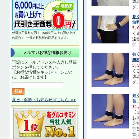
遠
グ
巻
無
5,
代引き手数料０円！（6000円以上お買い上げ
く
の場合） 一部送料無料の商品あります。
遠
グ
メルマガお得な情報お届け
巻
無
下記にメールアドレスを入力し登録
5,
ボタンを押してください。
く
【お得な情報をキャンペーンごと
遠
に、お届けします】
グ
巻
変更・解除・お知らせはこちら >>
首
11
【
お
足
手
首