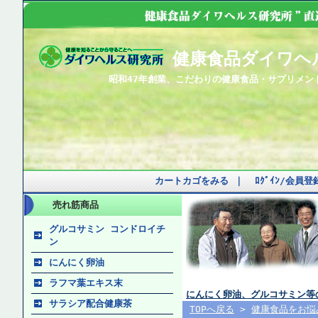
健康食品ダイワヘ
昭和47年創業、こだわりの健康食品・サプリメン
カートカゴをみる
｜
ﾛｸﾞｲﾝ/会員
売れ筋商品
グルコサミン コンドロイチ
ン
にんにく卵油
ラフマ葉エキス末
にんにく卵油、グルコサミン等
サラシア配合健康茶
TOPへ戻る
>
健康食品をお悩