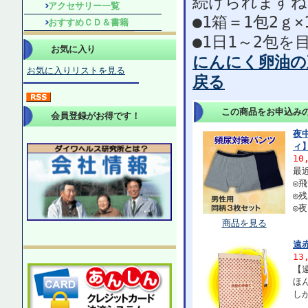
続けられますね
アクセサリー一覧
●1箱＝1包2ｇ×
おすすめＣＤ＆書籍
●1日1～2包
お気に入り
にんにく卵油の
お気に入りリストを見る
戻る
この商品をお申込み
会員登録がお得です！
夜
ィ
10
最
◎
◎
◎
商品を見る
遠
13
【
ほ
し