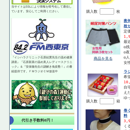
当サイトはSSLにより情報を暗号化して通信し
購入数
枚
ています。安心してご利用ください。
夜
枚
定価
1,
最
◎
◎
◎
『イシハラクリニック石原結實先生の温め健康
商品を見る
講座』『石原新菜の温め美人レディースクリニ
女
ック』＆『安保徹先生の謎解き免疫塾！』の番
ラ
組提供です。ＦＭラジオＣＭ放送中
希望
10
自
え
ゆ
購入数
箱
巻
料
代引き手数料0円！
3,
く