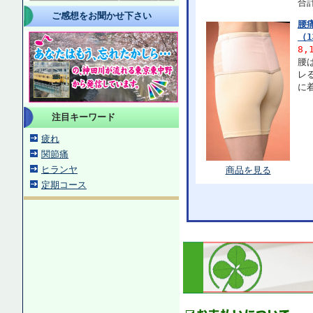
合計
ご感想をお聞かせ下さい
腰
（
8,
腰
レ
に
注目キーワード
疲れ
関節痛
ヒランヤ
商品を見る
定期コース