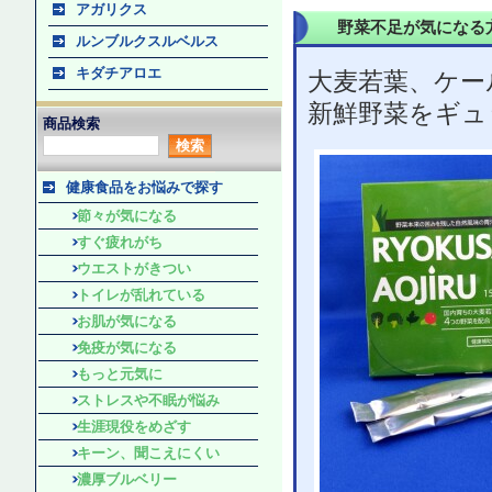
アガリクス
野菜不足が気になる
ルンブルクスルベルス
キダチアロエ
大麦若葉、ケー
新鮮野菜をギュ
商品検索
健康食品をお悩みで探す
節々が気になる
すぐ疲れがち
ウエストがきつい
トイレが乱れている
お肌が気になる
免疫が気になる
もっと元気に
ストレスや不眠が悩み
生涯現役をめざす
キーン、聞こえにくい
濃厚ブルベリー