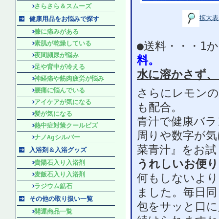
さらさら＆スムーズ
拡大表
健康用品をお悩みで探す
膝に痛みがある
素肌が乾燥している
●送料・・・1か
夜間頻尿が悩み
料。
足や背中が冷える
水に溶かさず、
神経痛や筋肉疲労が悩み
腰痛に悩んでいる
さらにレモンの
アイケアが気になる
も配合。
髪が気になる
青汁で健康バラ
熱中症対策クールビズ
周りや数字が気
ナノAgシルバー
菜青汁』をお試
入浴剤＆入浴グッズ
うれしいお便り
貴陽石入り入浴剤
麦飯石入り入浴剤
何もしないより
ラジウム鉱石
ました。毎日同
その他の取り扱い一覧
包をサッと口に
開運商品一覧