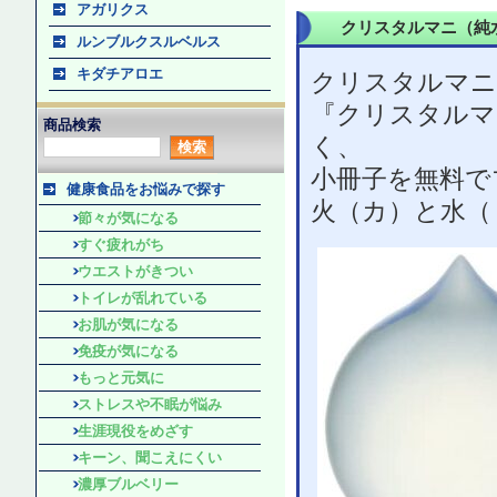
アガリクス
クリスタルマニ（純
ルンブルクスルベルス
キダチアロエ
クリスタルマニ 
『クリスタルマ
商品検索
く、
小冊子を無料で
健康食品をお悩みで探す
火（カ）と水（
節々が気になる
すぐ疲れがち
ウエストがきつい
トイレが乱れている
お肌が気になる
免疫が気になる
もっと元気に
ストレスや不眠が悩み
生涯現役をめざす
キーン、聞こえにくい
濃厚ブルベリー