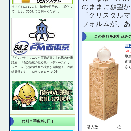
のままに願望が
当サイトはSSLにより情報を暗号化して通信し
ています。安心してご利用ください。
『クリスタルマ
フォルムが、あ
この商品をお申込み
四
50
飛
『イシハラクリニック石原結實先生の温め健康
青
講座』『石原新菜の温め美人レディースクリニ
さ
ック』＆『安保徹先生の謎解き免疫塾！』の番
組提供です。ＦＭラジオＣＭ放送中
代引き手数料0円！
購入数
柱