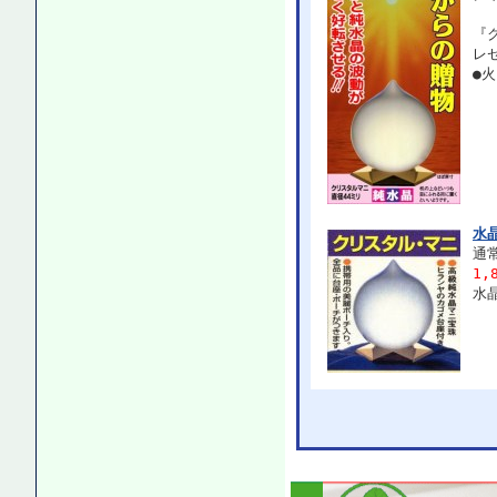
『
レ
●
水
通常
1,
水