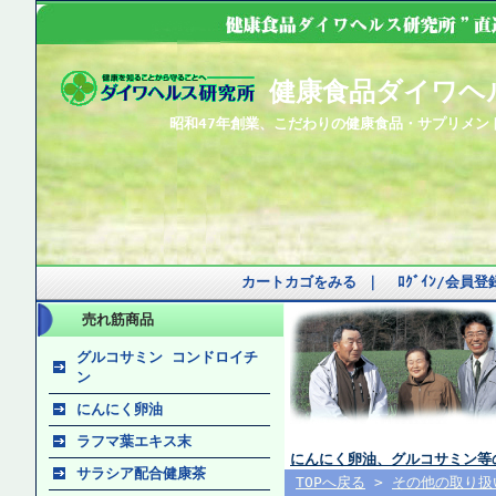
健康食品ダイワヘ
昭和47年創業、こだわりの健康食品・サプリメン
カートカゴをみる
｜
ﾛｸﾞｲﾝ/会員
売れ筋商品
グルコサミン コンドロイチ
ン
にんにく卵油
ラフマ葉エキス末
にんにく卵油、グルコサミン等
サラシア配合健康茶
TOPへ戻る
>
その他の取り扱