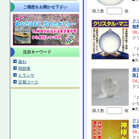
ご感想をお聞かせ下さい
購入数
個
ク
無
30
ク
『
注目キーワード
レ
●
疲れ
関節痛
展
ヒランヤ
珠
24
定期コース
ク
『
レ
●
購入数
個
ク
無
58
ク