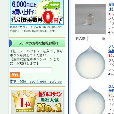
展
珠
18
ク
『
代引き手数料０円！（6000円以上お買い上げ
レ
の場合） 一部送料無料の商品あります。
●
購入数
個
メルマガお得な情報お届け
ク
下記にメールアドレスを入力し登録
無
ボタンを押してください。
19
【お得な情報をキャンペーンごと
ク
に、お届けします】
『
レ
●
変更・解除・お知らせはこちら >>
ク
無
26
ク
『
レ
●