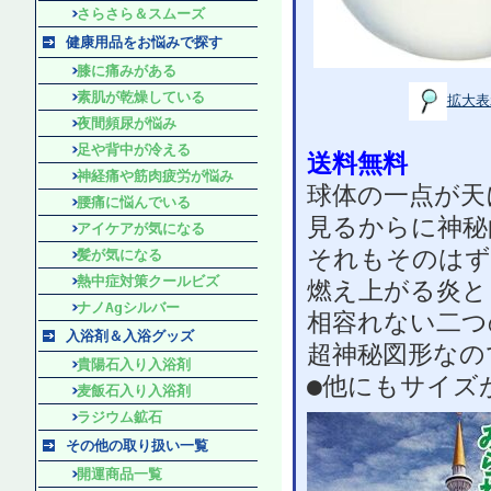
さらさら＆スムーズ
健康用品をお悩みで探す
膝に痛みがある
素肌が乾燥している
拡大表
夜間頻尿が悩み
足や背中が冷える
送料無料
神経痛や筋肉疲労が悩み
球体の一点が天
腰痛に悩んでいる
見るからに神秘
アイケアが気になる
それもそのはず
髪が気になる
熱中症対策クールビズ
燃え上がる炎と
ナノAgシルバー
相容れない二つ
入浴剤＆入浴グッズ
超神秘図形なの
貴陽石入り入浴剤
●他にもサイズ
麦飯石入り入浴剤
ラジウム鉱石
その他の取り扱い一覧
開運商品一覧