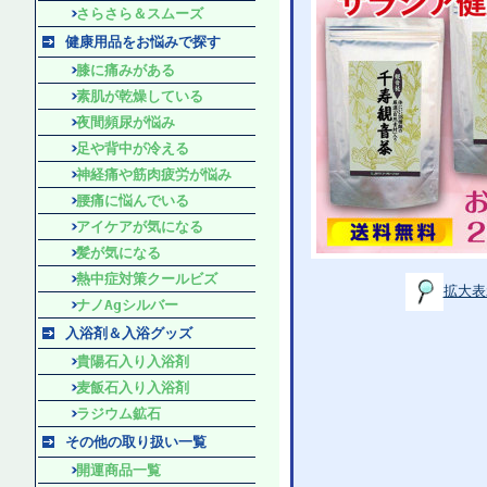
さらさら＆スムーズ
健康用品をお悩みで探す
膝に痛みがある
素肌が乾燥している
夜間頻尿が悩み
足や背中が冷える
神経痛や筋肉疲労が悩み
腰痛に悩んでいる
アイケアが気になる
髪が気になる
熱中症対策クールビズ
拡大表
ナノAgシルバー
入浴剤＆入浴グッズ
貴陽石入り入浴剤
麦飯石入り入浴剤
ラジウム鉱石
その他の取り扱い一覧
開運商品一覧