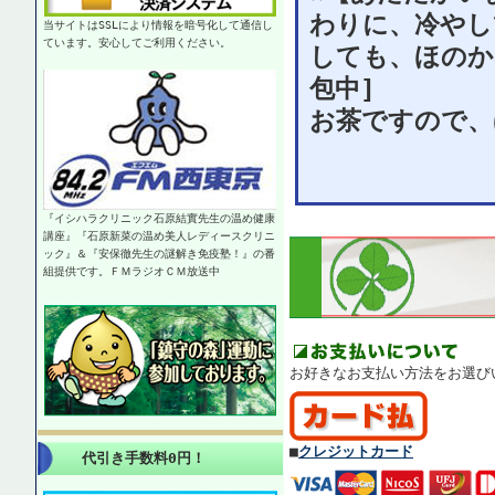
わりに、冷やし
当サイトはSSLにより情報を暗号化して通信し
ています。安心してご利用ください。
しても、ほのか
包中]
お茶ですので、
『イシハラクリニック石原結實先生の温め健康
講座』『石原新菜の温め美人レディースクリニ
ック』＆『安保徹先生の謎解き免疫塾！』の番
組提供です。ＦＭラジオＣＭ放送中
お好きなお支払い方法をお選び
■
クレジットカード
代引き手数料0円！