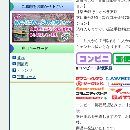
店番号552・普通口座番号193
ョン】
ご感想をお聞かせ下さい
【楽天銀行・オペラ支店
支店番号205・普通口座番号70
ション】
恐れ入りますが、振込手数料は
す。
・ご注文から７日以内にご入金
キャンセル扱いとなります。ご
注目キーワード
疲れ
関節痛
■
コンビニ・郵便振替
ヒランヤ
定期コース
コンビニ・郵便局振込みは、【
後、
振込用紙を発送しますので、お
後、
商品を発送いたします。