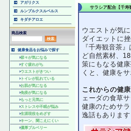
アガリクス
サラシア配合【千寿
ルンブルクスルベルス
キダチアロエ
ウエストが気に
商品検索
ダイエットに挫
『千寿観音茶』
健康食品をお悩みで探す
ど自然素材、1
節々が気になる
策にもなる健康
すぐ疲れがち
くと、健康をサ
ウエストがきつい
トイレが乱れている
お肌が気になる
これからの健康
免疫が気になる
ェーダの食草サ
もっと元気に
健康のためサラ
ストレスや不眠が悩み
逸話もあります
生涯現役をめざす
キーン、聞こえにくい
濃厚ブルベリー