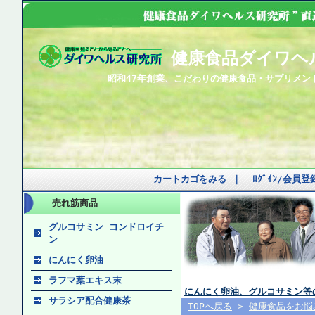
健康食品ダイワヘ
昭和47年創業、こだわりの健康食品・サプリメン
カートカゴをみる
｜
ﾛｸﾞｲﾝ/会員
売れ筋商品
グルコサミン コンドロイチ
ン
にんにく卵油
ラフマ葉エキス末
にんにく卵油、グルコサミン等
サラシア配合健康茶
TOPへ戻る
>
健康食品をお悩