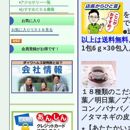
アクセサリー一覧
おすすめＣＤ＆書籍
を
お気に入り
で
お気に入りリストを見る
●
以上は送料無料
1包6ｇ×30
会員登録がお得です！
１８種類のこだ
葉／明日葉／プ
コン／バナバ／
／タマネギの皮
★【あたたかい