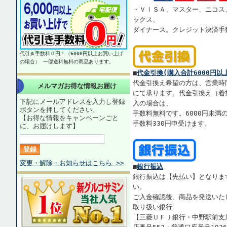
・ＶＩＳＡ、マスター、ニコス
ックス、
ダイナース。クレジット決済手
代引き手数料０円！（6000円以上お買い上げ
の場合） 一部送料無料の商品あります。
■
代金引換(購入合計6000円以
代金引換え希望の方は、営業時
メルマガお得な情報お届け
にて承ります。代金引換え（着払
下記にメールアドレスを入力し登録
入の場合は、
ボタンを押してください。
手数料無料です。6000円未満
【お得な情報をキャンペーンごと
手数料330円申受けます。
に、お届けします】
変更・解除・お知らせはこちら >>
■
銀行振込
銀行振込は【先払い】となりま
い。
ご入金確認後、商品を発送いた
取り扱い銀行
【三菱ＵＦＪ銀行・中野駅前支